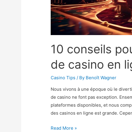
10 conseils pou
de casino en l
Casino Tips
/ By
Benoît Wagner
Nous vivons à une époque où le divertis
de casino ne font pas exception. Ens
plateformes disponibles, et nous compr
des casinos en ligne est grande. Cepen
10
Read More »