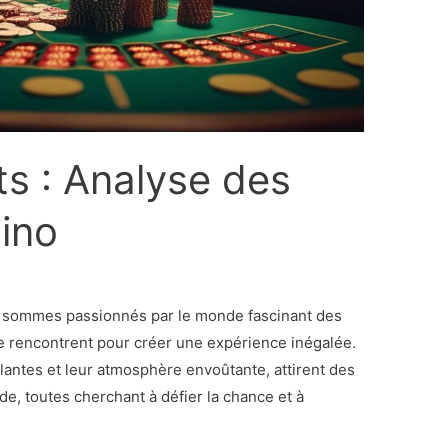
ts : Analyse des
ino
 sommes passionnés par le monde fascinant des
e se rencontrent pour créer une expérience inégalée.
llantes et leur atmosphère envoûtante, attirent des
e, toutes cherchant à défier la chance et à