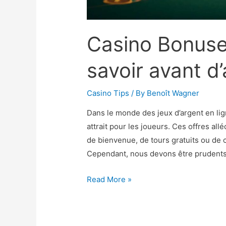
Casino Bonuses
savoir avant d
Casino Tips
/ By
Benoît Wagner
Dans le monde des jeux d’argent en lig
attrait pour les joueurs. Ces offres a
de bienvenue, de tours gratuits ou de 
Cependant, nous devons être prudents 
Casino
Read More »
Bonuses
:
Ce