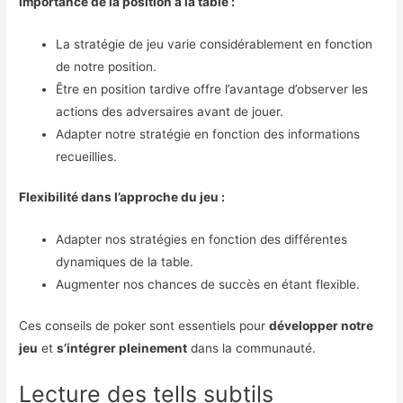
Importance de la position à la table :
La stratégie de jeu varie considérablement en fonction
de notre position.
Être en position tardive offre l’avantage d’observer les
actions des adversaires avant de jouer.
Adapter notre stratégie en fonction des informations
recueillies.
Flexibilité dans l’approche du jeu :
Adapter nos stratégies en fonction des différentes
dynamiques de la table.
Augmenter nos chances de succès en étant flexible.
Ces conseils de poker sont essentiels pour
développer notre
jeu
et
s’intégrer pleinement
dans la communauté.
Lecture des tells subtils