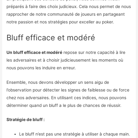
préparés à faire des choix judicieux. Cela nous permet de nous
rapprocher de notre communauté de joueurs en partageant
notre passion et nos stratégies pour exceller au poker.
Bluff efficace et modéré
Un bluff efficace et modéré
repose sur notre capacité à lire
les adversaires et à choisir judicieusement les moments où
nous pouvons les induire en erreur.
Ensemble, nous devons développer un sens aigu de
l’observation pour détecter les signes de faiblesse ou de force
chez nos adversaires. En utilisant ces indices, nous pouvons
déterminer quand un bluff a le plus de chances de réussir.
Stratégie de bluff :
Le bluff n’est pas une stratégie à utiliser à chaque main.