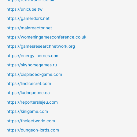
https://unicube.tw
https://gamerdork.net
https://mainreactor.net
https://womeningamesconference.co.uk
https://gamesresearchnetwork.org
https://energy-heroes.com
https://skyhorsegames.ru
https://displaced-game.com
https://lindicecret.com
https://ludoquebec.ca
https://reporterslejeu.com
https://kinigame.com
https://theleetworld.com
https://dungeon-lords.com