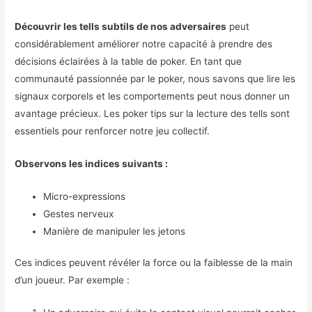
Découvrir les tells subtils de nos adversaires
peut
considérablement améliorer notre capacité à prendre des
décisions éclairées à la table de poker. En tant que
communauté passionnée par le poker, nous savons que lire les
signaux corporels et les comportements peut nous donner un
avantage précieux. Les poker tips sur la lecture des tells sont
essentiels pour renforcer notre jeu collectif.
Observons les indices suivants :
Micro-expressions
Gestes nerveux
Manière de manipuler les jetons
Ces indices peuvent révéler la force ou la faiblesse de la main
d’un joueur. Par exemple :