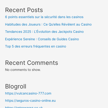
Recent Posts
6 points essentiels sur la sécurité dans les casinos
Habitudes des Joueurs : Ce Qu’elles Révèlent au Casino
Tendances 2025 : L’Évolution des Jackpots Casino
Expérience Sereine : Conseils de Guides Casino
Top 5 des erreurs fréquentes en casino
Recent Comments
No comments to show.
Blogroll
https://vulcancasino-777.com
https://seguros-casino-online.eu
https://retrowarez.co.uk