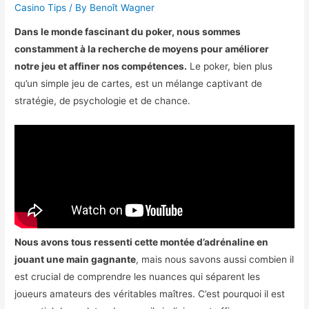
Casino Tips
/ By
Benoît Wagner
Dans le monde fascinant du poker, nous sommes
constamment à la recherche de moyens pour améliorer
notre jeu et affiner nos compétences.
Le poker, bien plus
qu’un simple jeu de cartes, est un mélange captivant de
stratégie, de psychologie et de chance.
Nous avons tous ressenti cette montée d’adrénaline en
jouant une main gagnante
, mais nous savons aussi combien il
est crucial de comprendre les nuances qui séparent les
joueurs amateurs des véritables maîtres. C’est pourquoi il est