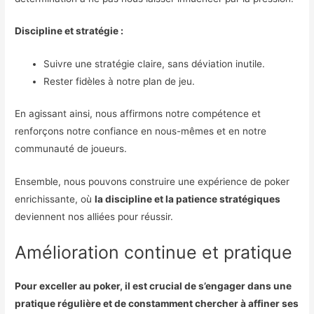
Discipline et stratégie :
Suivre une stratégie claire, sans déviation inutile.
Rester fidèles à notre plan de jeu.
En agissant ainsi, nous affirmons notre compétence et
renforçons notre confiance en nous-mêmes et en notre
communauté de joueurs.
Ensemble, nous pouvons construire une expérience de poker
enrichissante, où
la discipline et la patience stratégiques
deviennent nos alliées pour réussir.
Amélioration continue et pratique
Pour exceller au poker, il est crucial de s’engager dans une
pratique régulière et de constamment chercher à affiner ses