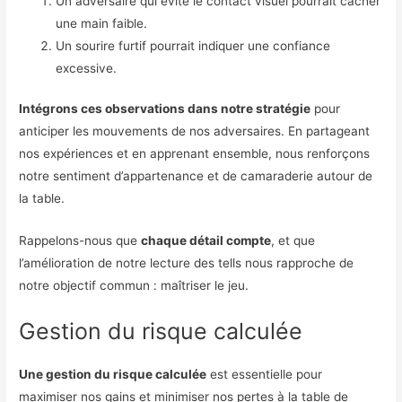
Un adversaire qui évite le contact visuel pourrait cacher
une main faible.
Un sourire furtif pourrait indiquer une confiance
excessive.
Intégrons ces observations dans notre stratégie
pour
anticiper les mouvements de nos adversaires. En partageant
nos expériences et en apprenant ensemble, nous renforçons
notre sentiment d’appartenance et de camaraderie autour de
la table.
Rappelons-nous que
chaque détail compte
, et que
l’amélioration de notre lecture des tells nous rapproche de
notre objectif commun : maîtriser le jeu.
Gestion du risque calculée
Une gestion du risque calculée
est essentielle pour
maximiser nos gains et minimiser nos pertes à la table de