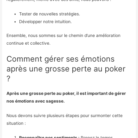
Tester de nouvelles stratégies.
Développer notre intuition.
Ensemble, nous sommes sur le chemin d’une amélioration
continue et collective.
Comment gérer ses émotions
après une grosse perte au poker
?
Après une grosse perte au poker, il est important de gérer
nos émotions avec sagesse.
Nous devons suivre plusieurs étapes pour surmonter cette
situation :
Reconnaître nos sentiments :
Prenez le temps