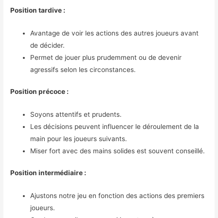
Position tardive :
Avantage de voir les actions des autres joueurs avant
de décider.
Permet de jouer plus prudemment ou de devenir
agressifs selon les circonstances.
Position précoce :
Soyons attentifs et prudents.
Les décisions peuvent influencer le déroulement de la
main pour les joueurs suivants.
Miser fort avec des mains solides est souvent conseillé.
Position intermédiaire :
Ajustons notre jeu en fonction des actions des premiers
joueurs.