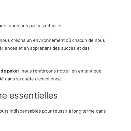
ès quelques parties difficiles
e, nous créons un environnement où chacun de nous
ériences et en apprenant des succès et des
 de poker
, nous renforçons notre lien en tant que
é dans sa quête d’excellence.
ne essentielles
outs indispensables pour réussir à long terme dans