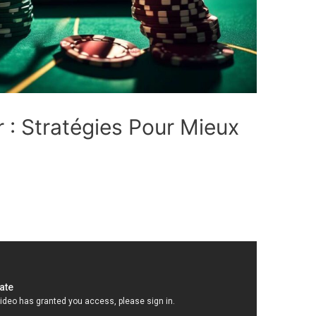
 : Stratégies Pour Mieux