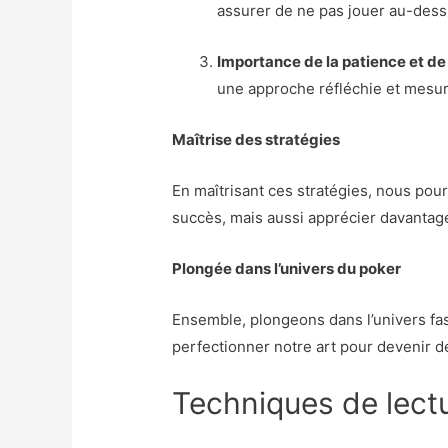
assurer de ne pas jouer au-des
Importance de la patience et de 
une approche réfléchie et mesur
Maîtrise des stratégies
En maîtrisant ces stratégies, nous po
succès, mais aussi apprécier davantag
Plongée dans l’univers du poker
Ensemble, plongeons dans l’univers f
perfectionner notre art pour devenir d
Techniques de lect