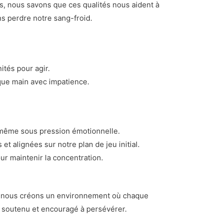
, nous savons que ces qualités nous aident à
ns perdre notre sang-froid.
ités pour agir.
aque main avec impatience.
 même sous pression émotionnelle.
et alignées sur notre plan de jeu initial.
ur maintenir la concentration.
ine, nous créons un environnement où chaque
soutenu et encouragé à persévérer.