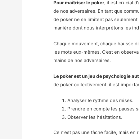
Pour maîtriser le poker
, il est crucial
de nos adversaires. En tant que commu
de poker ne se limitent pas seulement 
manière dont nous interprétons les ind
Chaque mouvement, chaque hausse de s
les mots eux-mêmes. C’est en observant
mains de nos adversaires.
Le poker est un jeu de psychologie aut
de poker collectivement, il est importan
Analyser le rythme des mises.
Prendre en compte les pauses s
Observer les hésitations.
Ce n’est pas une tâche facile, mais en 