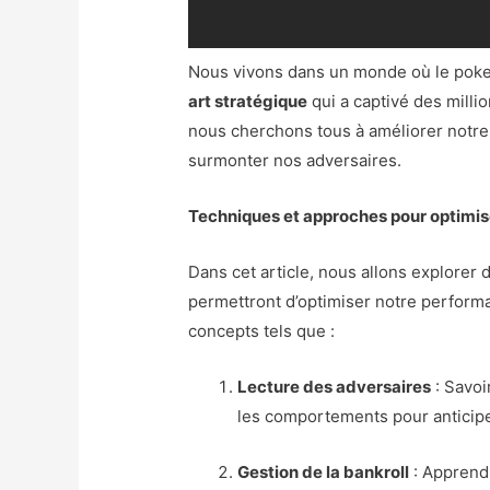
Nous vivons dans un monde où le poker
art stratégique
qui a captivé des milli
nous cherchons tous à améliorer notre 
surmonter nos adversaires.
Techniques et approches pour optimis
Dans cet article, nous allons explorer
permettront d’optimiser notre perform
concepts tels que :
Lecture des adversaires
: Savoi
les comportements pour anticip
Gestion de la bankroll
: Apprend