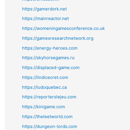
https://gamerdork.net
https://mainreactor.net
https://womeningamesconference.co.uk
https://gamesresearchnetwork.org
https://energy-heroes.com
https://skyhorsegames.ru
https://displaced-game.com
https://lindicecret.com
https://ludoquebec.ca
https://reporterslejeu.com
https://kinigame.com
https://theleetworld.com
https://dungeon-lords.com