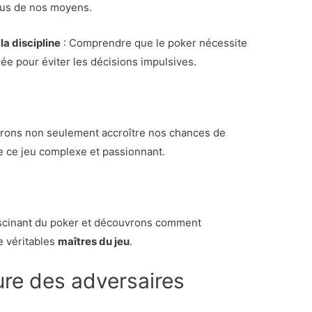
sus de nos moyens.
la discipline
: Comprendre que le poker nécessite
ée pour éviter les décisions impulsives.
urrons non seulement accroître nos chances de
e ce jeu complexe et passionnant.
ascinant du poker et découvrons comment
e véritables
maîtres du jeu
.
ure des adversaires