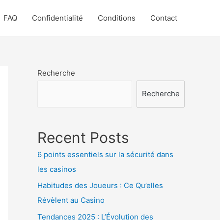
FAQ
Confidentialité
Conditions
Contact
Recherche
Recherche
Recent Posts
6 points essentiels sur la sécurité dans
les casinos
Habitudes des Joueurs : Ce Qu’elles
Révèlent au Casino
Tendances 2025 : L’Évolution des