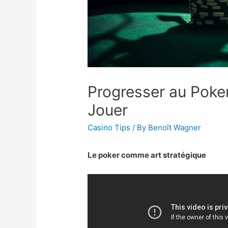
Progresser au Poker
Jouer
Casino Tips
/ By
Benoît Wagner
Le poker comme art stratégique