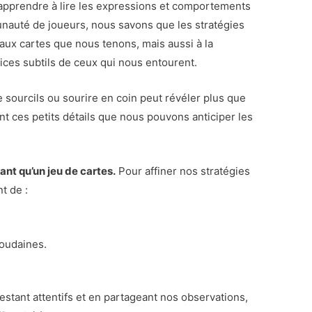
 d’apprendre à lire les expressions et comportements
nauté de joueurs, nous savons que les stratégies
aux cartes que nous tenons, mais aussi à la
ices subtils de ceux qui nous entourent.
ourcils ou sourire en coin peut révéler plus que
 ces petits détails que nous pouvons anticiper les
ant qu’un jeu de cartes.
Pour affiner nos stratégies
t de :
oudaines.
restant attentifs et en partageant nos observations,