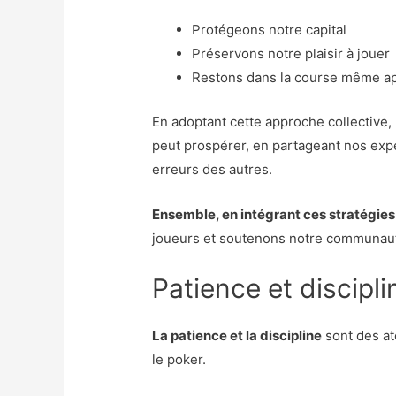
Protégeons notre capital
Préservons notre plaisir à jouer
Restons dans la course même apr
En adoptant cette approche collectiv
peut prospérer, en partageant nos exp
erreurs des autres.
Ensemble, en intégrant ces stratégies
joueurs et soutenons notre communaut
Patience et discipli
La patience et la discipline
sont des at
le poker.